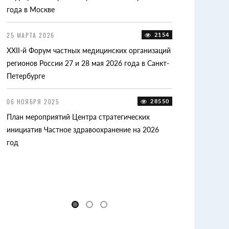
года в Москве
12 АПРЕЛЯ 2025
25 МАРТА 2026
2154
Счетная палата 
58
XXII-й Форум частных медицинских организаций
тарифообразова
регионов России 27 и 28 мая 2026 года в Санкт-
Петербурге
10 ФЕВРАЛЯ 2025
XXI-й Форум час
06 НОЯБРЯ 2025
28550
регионов России 
План мероприятий Центра стратегических
Владимире
13
инициатив Частное здравоохранение на 2026
год