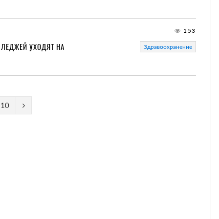
153
ЛЛЕДЖЕЙ УХОДЯТ НА
Здравоохранение
10
1621
30 СЕНТЯБРЯ 2021
121
нскому праву 12
Национальная Ассоциация медицинских
организаций направила предложения по проек
приказа Минзрава России Об аккредитации
специалистов
1786
 изменить подход к
10 ИЮЛЯ 2021
149
еме ОМС
Оценка влияния правовых актов в сфере