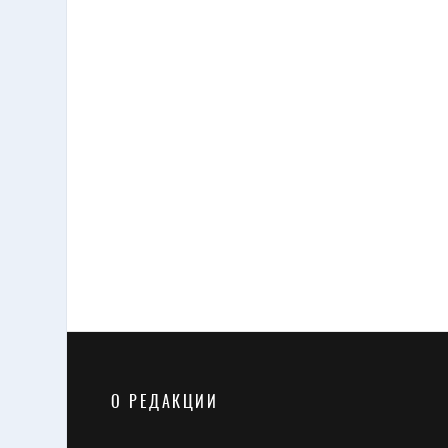
10 ФЕВРАЛЯ 2025
XXI-й Форум частных медиц
регионов России 22 - 24 мая
Владимире
О РЕДАКЦИИ