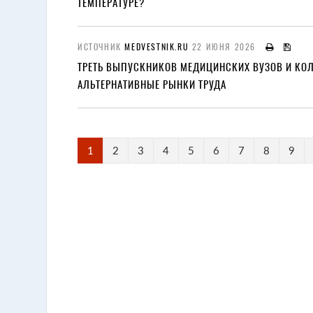
ТЕМПЕРАТУРЕ?
ИСТОЧНИК
MEDVESTNIK.RU
22 ИЮНЯ 2026
ТРЕТЬ ВЫПУСКНИКОВ МЕДИЦИНСКИХ ВУЗОВ И КО
АЛЬТЕРНАТИВНЫЕ РЫНКИ ТРУДА
1
2
3
4
5
6
7
8
9
15 ОКТЯБРЯ 2025
II-я Конференция по медици
декабря 2025 года в Москве
12 АПРЕЛЯ 2025
Счетная палата предложила
тарифообразованию в сист