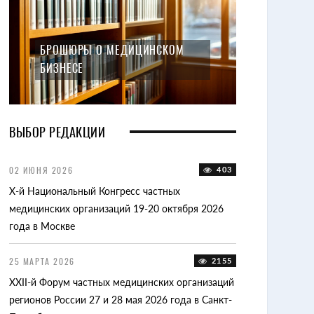
БРОШЮРЫ О МЕДИЦИНСКОМ
БИЗНЕСЕ
ВЫБОР РЕДАКЦИИ
00
02 ИЮНЯ 2026
403
15 ОКТЯБРЯ 2025
X-й Национальный Конгресс частных
II-я Конференци
ту
медицинских организаций 19-20 октября 2026
декабря 2025 го
года в Москве
12 АПРЕЛЯ 2025
25 МАРТА 2026
2155
Счетная палата 
62
XXII-й Форум частных медицинских организаций
тарифообразова
регионов России 27 и 28 мая 2026 года в Санкт-