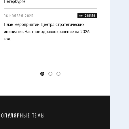
Петербурге
10 ФЕВРАЛЯ 2025
XXI-й Форум час
06 НОЯБРЯ 2025
28558
регионов России 
План мероприятий Центра стратегических
Владимире
39
инициатив Частное здравоохранение на 2026
год
ПОПУЛЯРНЫЕ ТЕМЫ