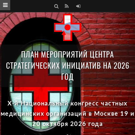
S
R
A
e
S
U
a
S
T
r
H
ПЛАН МЕРОПРИЯТИЙ ЦЕНТРА
c
СТРАТЕГИЧЕСКИХ ИНИЦИАТИВ НА 2026
h
ГОД
X-й Национальный конгресс частных
медицинских организаций в Москве 19 и
20 октября 2026 года