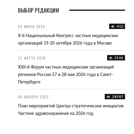
ВЫБОР РЕДАКЦИИ
12108
02 ИЮНЯ 2026
412
15 О
анизаций
X-й Национальный Конгресс частных медицинских
II-я
организаций 19-20 октября 2026 года в Москве
2025
стов
25 МАРТА 2026
2166
12 А
14991
XXII-й Форум частных медицинских организаций
Счет
регионов России 27 и 28 мая 2026 года в Санкт-
тар
одов
Петербурге
ельства
10 Ф
06 НОЯБРЯ 2025
28587
XXI-
18620
План мероприятий Центра стратегических инициатив
реги
,
Частное здравоохранение на 2026 год
дических