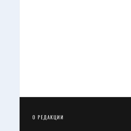
10 ФЕВРАЛЯ 2025
XXI-й Форум частных медиц
регионов России 22 - 24 мая
Владимире
О РЕДАКЦИИ