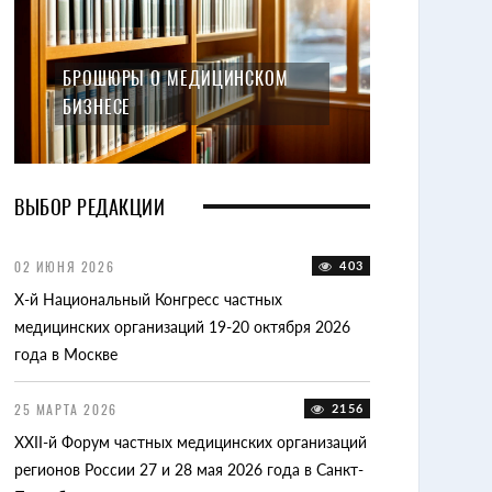
БРОШЮРЫ О МЕДИЦИНСКОМ
БИЗНЕСЕ
ВЫБОР РЕДАКЦИИ
01
02 ИЮНЯ 2026
403
15 ОКТЯБРЯ 2025
X-й Национальный Конгресс частных
II-я Конференци
ту
медицинских организаций 19-20 октября 2026
декабря 2025 го
года в Москве
12 АПРЕЛЯ 2025
25 МАРТА 2026
2156
Счетная палата 
64
XXII-й Форум частных медицинских организаций
тарифообразова
регионов России 27 и 28 мая 2026 года в Санкт-