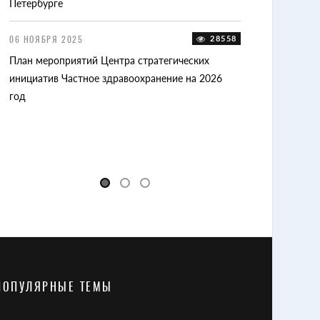
Петербурге
10 ФЕВРАЛЯ 2025
XXI-й Форум час
06 НОЯБРЯ 2025
28558
регионов России 
План мероприятий Центра стратегических
Владимире
51
инициатив Частное здравоохранение на 2026
год
ПОПУЛЯРНЫЕ ТЕМЫ