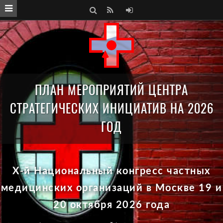
S
R
A
e
S
U
a
S
T
r
H
ПЛАН МЕРОПРИЯТИЙ ЦЕНТРА
c
СТРАТЕГИЧЕСКИХ ИНИЦИАТИВ НА 2026
h
ГОД
X-й Национальный конгресс частных
медицинских организаций в Москве 19 и
20 октября 2026 года