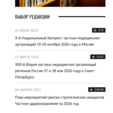
ВЫБОР РЕДАКЦИИ
12112
02 ИЮНЯ 2026
415
15 О
анизаций
X-й Национальный Конгресс частных медицинских
II-я
организаций 19-20 октября 2026 года в Москве
2025
стов
25 МАРТА 2026
2167
12 А
15001
XXII-й Форум частных медицинских организаций
Счет
регионов России 27 и 28 мая 2026 года в Санкт-
тар
одов
Петербурге
ельства
10 Ф
06 НОЯБРЯ 2025
28605
XXI-
18637
План мероприятий Центра стратегических инициатив
реги
,
Частное здравоохранение на 2026 год
дических