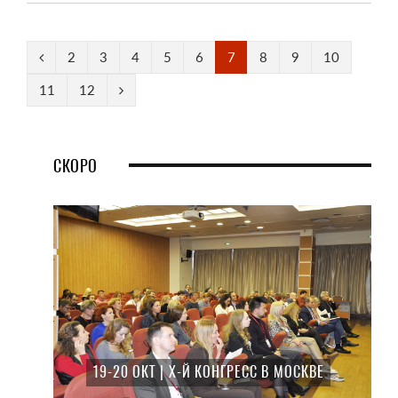
2
3
4
5
6
7
8
9
10
11
12
СКОРО
19-20 ОКТ | X-Й КОНГРЕСС В МОСКВЕ